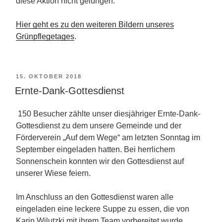
diese Aktion nicht gelungen.
Hier geht es zu den weiteren Bildern unseres
Grünpflegetages
.
VERÖFFENTLICHT
15. OKTOBER 2018
AM
Ernte-Dank-Gottesdienst
150 Besucher zählte unser diesjähriger Ernte-Dank-
Gottesdienst zu dem unsere Gemeinde und der
Förderverein „Auf dem Wege“ am letzten Sonntag im
September eingeladen hatten. Bei herrlichem
Sonnenschein konnten wir den Gottesdienst auf
unserer Wiese feiern.
Im Anschluss an den Gottesdienst waren alle
eingeladen eine leckere Suppe zu essen, die von
Karin Wilutzki mit ihrem Team vorbereitet wurde.