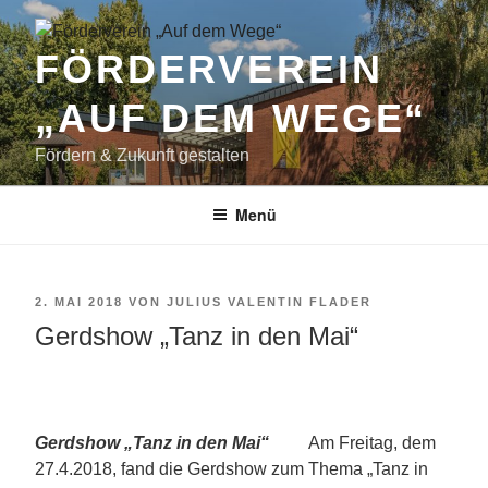
Zum
Inhalt
FÖRDERVEREIN
springen
„AUF DEM WEGE“
Fördern & Zukunft gestalten
Menü
VERÖFFENTLICHT
2. MAI 2018
VON
JULIUS VALENTIN FLADER
AM
Gerdshow „Tanz in den Mai“
Gerdshow „Tanz in den Mai“
Am Freitag, dem
27.4.2018, fand die Gerdshow zum Thema „Tanz in