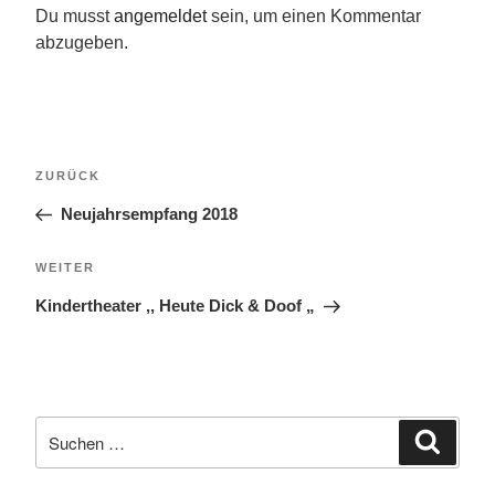
Du musst
angemeldet
sein, um einen Kommentar
abzugeben.
Beitragsnavigation
Vorheriger
ZURÜCK
Beitrag
Neujahrsempfang 2018
Nächster
WEITER
Beitrag
Kindertheater ,, Heute Dick & Doof „
Suche
Suche
nach: