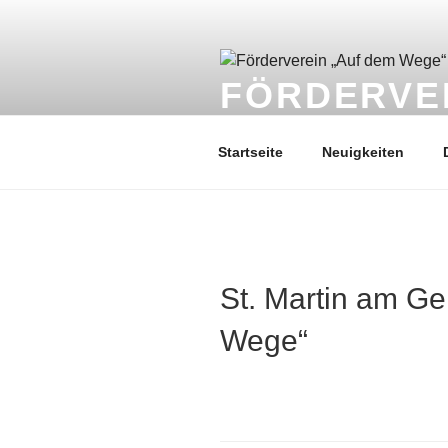
Zum
Inhalt
springen
FÖRDERVE
Fördern & Zukunft gestalten
Startseite
Neuigkeiten
St. Martin am G
Wege“