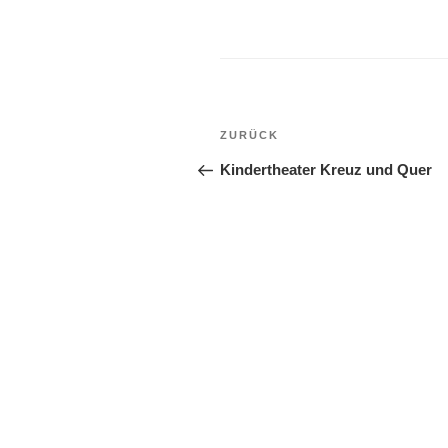
Beitragsnavigation
Vorheriger
ZURÜCK
Beitrag
Kindertheater Kreuz und Quer