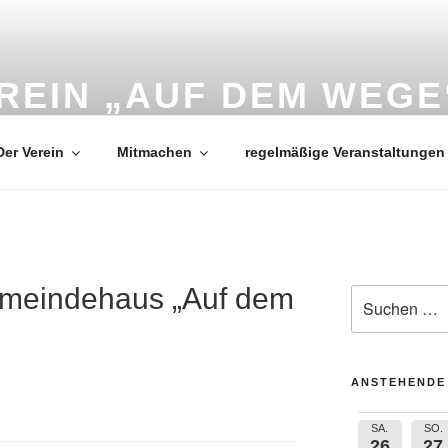
REIN „AUF DEM WEGE
Der Verein
Mitmachen
regelmäßige Veranstaltungen
emeindehaus „Auf dem
Suche
nach:
ANSTEHENDE
SA.
SO.
26
27