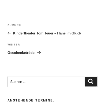
Beitragsnavigation
Vorheriger
ZURÜCK
Beitrag
Kindertheater Tom Teuer – Hans im Glück
Nächster
WEITER
Beitrag
Geschenketrödel
Suche
Suche
nach:
ANSTEHENDE TERMINE: