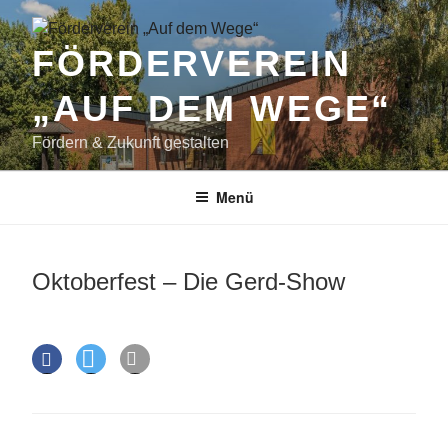
Zum
Inhalt
FÖRDERVEREIN
springen
„AUF DEM WEGE“
Fördern & Zukunft gestalten
Menü
Oktoberfest – Die Gerd-Show